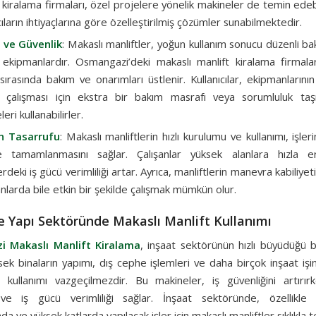
, kiralama firmaları, özel projelere yönelik makineler de temin ed
cıların ihtiyaçlarına göre özelleştirilmiş çözümler sunabilmektedir.
 ve Güvenlik
: Makaslı manliftler, yoğun kullanım sonucu düzenli ba
ekipmanlardır. Osmangazi’deki makaslı manlift kiralama firmalar
 sırasında bakım ve onarımları üstlenir. Kullanıcılar, ekipmanlarını
i çalışması için ekstra bir bakım masrafı veya sorumluluk t
eri kullanabilirler.
 Tasarrufu
: Makaslı manliftlerin hızlı kurulumu ve kullanımı, işler
 tamamlanmasını sağlar. Çalışanlar yüksek alanlara hızla er
rdeki iş gücü verimliliği artar. Ayrıca, manliftlerin manevra kabiliyet
anlarda bile etkin bir şekilde çalışmak mümkün olur.
e Yapı Sektöründe Makaslı Manlift Kullanımı
 Makaslı Manlift Kiralama
, inşaat sektörünün hızlı büyüdüğü 
ksek binaların yapımı, dış cephe işlemleri ve daha birçok inşaat iş
in kullanımı vazgeçilmezdir. Bu makineler, iş güvenliğini artırı
 ve iş gücü verimliliği sağlar. İnşaat sektöründe, özellikle
da ve yüksek katlarda yapılacak işler için makaslı manliftler sıklıkla te