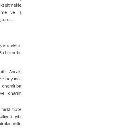
ükseltmekle
zeme ve iş
şturur.
işletmelerin
 Bu hizmetin
ilir. Ancak,
süre boyunca
e önemli bir
m ve onarım
 farklı tipte
liyeti gibi
alanabilir.