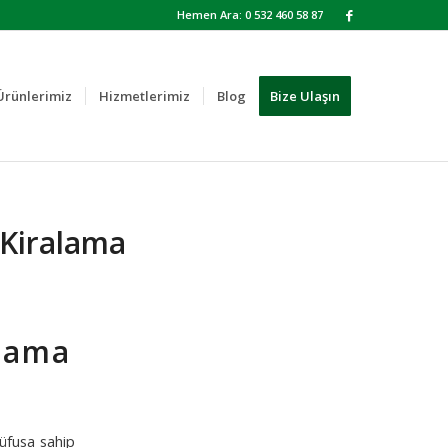
Hemen Ara: 0 532 460 58 87
Ürünlerimiz
Hizmetlerimiz
Blog
Bize Ulaşın
 Kiralama
alama
üfusa sahip