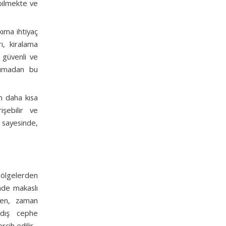
ebilmekte ve
kıma ihtiyaç
ı, kiralama
n güvenli ve
aşımadan bu
in daha kısa
işebilir ve
i sayesinde,
bölgelerden
inde makaslı
rken, zaman
 dış cephe
rcih edilir.