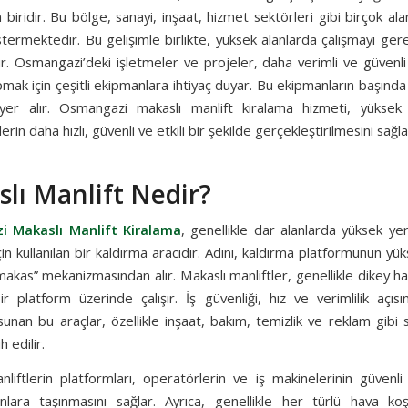
n biridir. Bu bölge, sanayi, inşaat, hizmet sektörleri gibi birçok alan
termektedir. Bu gelişimle birlikte, yüksek alanlarda çalışmayı gere
r. Osmangazi’deki işletmeler ve projeler, daha verimli ve güvenli
mak için çeşitli ekipmanlara ihtiyaç duyar. Bu ekipmanların başında
 yer alır. Osmangazi makaslı manlift kiralama hizmeti, yüksek
lerin daha hızlı, güvenli ve etkili bir şekilde gerçekleştirilmesini sağla
lı Manlift Nedir?
 Makaslı Manlift Kiralama
, genellikle dar alanlarda yüksek ye
in kullanılan bir kaldırma aracıdır. Adını, kaldırma platformunun yük
“makas” mekanizmasından alır. Makaslı manliftler, genellikle dikey 
ir platform üzerinde çalışır. İş güvenliği, hız ve verimlilik açıs
sunan bu araçlar, özellikle inşaat, bakım, temizlik ve reklam gibi
ih edilir.
liftlerin platformları, operatörlerin ve iş makinelerinin güvenli
nlara taşınmasını sağlar. Ayrıca, genellikle her türlü hava ko