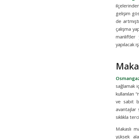
ilçelerinde
gelişim gös
de artmıştı
çalışma yap
manliftler
yapılacak iş
Makas
Osmangazi
sağlamak iç
kullanılan 
ve sabit b
avantajlar 
sıklıkla terc
Makaslı man
yüksek ala