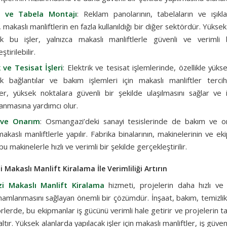
 ve Tabela Montajı
: Reklam panolarının, tabelaların ve ışıkla
 makaslı manliftlerin en fazla kullanıldığı bir diğer sektördür. Yükse
ak bu işler, yalnızca makaslı manliftlerle güvenli ve verimli 
tirilebilir.
k ve Tesisat İşleri
: Elektrik ve tesisat işlemlerinde, özellikle yüks
ak bağlantılar ve bakım işlemleri için makaslı manliftler tercih
er, yüksek noktalara güvenli bir şekilde ulaşılmasını sağlar ve iş
nmasına yardımcı olur.
ve Onarım
: Osmangazi’deki sanayi tesislerinde de bakım ve on
 makaslı manliftlerle yapılır. Fabrika binalarının, makinelerinin ve ek
bu makinelerle hızlı ve verimli bir şekilde gerçekleştirilir.
Makaslı Manlift Kiralama İle Verimliliği Artırın
 Makaslı Manlift Kiralama
hizmeti, projelerin daha hızlı ve 
mamlanmasını sağlayan önemli bir çözümdür. İnşaat, bakım, temizlik
rlerde, bu ekipmanlar iş gücünü verimli hale getirir ve projeleri
altır. Yüksek alanlarda yapılacak işler için makaslı manliftler, iş güvenli