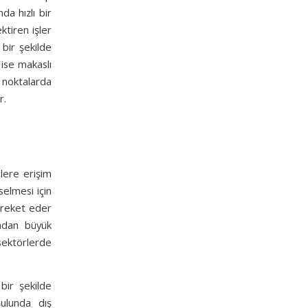
da hızlı bir
ktiren işler
 bir şekilde
 ise makaslı
 noktalarda
r.
rlere erişim
selmesi için
hareket eder
ından büyük
 sektörlerde
 bir şekilde
şulunda dış