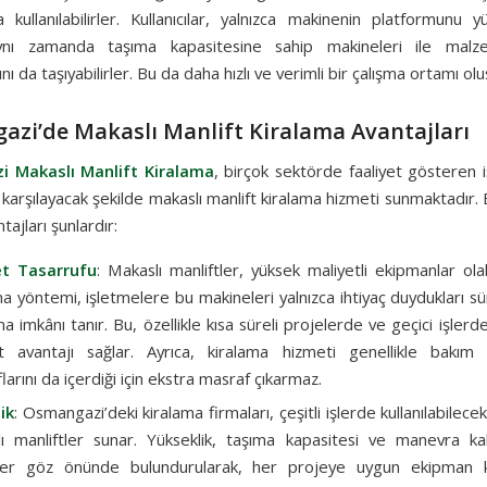
 kullanılabilirler. Kullanıcılar, yalnızca makinenin platformunu y
ynı zamanda taşıma kapasitesine sahip makineleri ile mal
nı da taşıyabilirler. Bu da daha hızlı ve verimli bir çalışma ortamı olu
zi’de Makaslı Manlift Kiralama Avantajları
 Makaslı Manlift Kiralama
, birçok sektörde faaliyet gösteren 
nı karşılayacak şekilde makaslı manlift kiralama hizmeti sunmaktadır.
tajları şunlardır:
et Tasarrufu
: Makaslı manliftler, yüksek maliyetli ekipmanlar olab
ma yöntemi, işletmelere bu makineleri yalnızca ihtiyaç duydukları 
ma imkânı tanır. Bu, özellikle kısa süreli projelerde ve geçici işlerd
t avantajı sağlar. Ayrıca, kiralama hizmeti genellikle bakı
arını da içerdiği için ekstra masraf çıkarmaz.
ik
: Osmangazi’deki kiralama firmaları, çeşitli işlerde kullanılabilecek
ı manliftler sunar. Yükseklik, taşıma kapasitesi ve manevra kabi
ler göz önünde bulundurularak, her projeye uygun ekipman kir