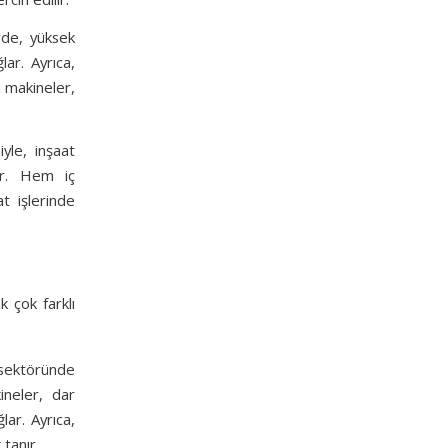
erde, yüksek
lar. Ayrıca,
u makineler,
iyle, inşaat
lir. Hem iç
t işlerinde
 çok farklı
k sektöründe
ineler, dar
lar. Ayrıca,
 tanır.