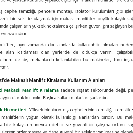
ş cephe temizliği, pencere montajı, izolatör kurulumları gibi işl
enli bir şekilde ulaşmak için makaslı manliftler büyük kolaylık sağ
sında çalışanların yüksek noktalarda çalışırken güvenliğini sağlayan b
ı en aza indirir.
liftler, aynı zamanda dar alanlarda kullanılabilir olmaları neden
de alan kısıtlaması olan yerlerde de oldukça verimli çalışabi
 hem de dış mekanlarda kullanılabilen bu makineler, tüm inşaa
tırır.
’de Makaslı Manlift Kiralama Kullanım Alanları
 Makaslı Manlift Kiralama
sadece inşaat sektöründe değil, pek
ygın olarak kullanılır. Başlıca kullanım alanları şunlardır:
k Hizmetleri
: Yüksek binaların dış cephelerinin temizliği, temizli
 manliftlerin yoğun olarak kullanıldığı alanlardan biridir. Bu mak
da bile kolayca manevra edebilir ve güvenli bir çalışma ortamı sağ
 işlerinin hızlanmasına ve daha güvenli bir şekilde yapılmasına olanak