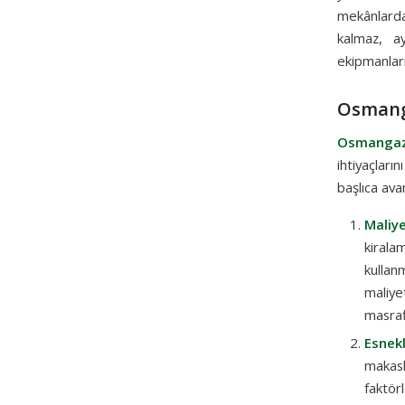
mekânlarda
kalmaz, a
ekipmanları
Osmanga
Osmangazi
ihtiyaçları
başlıca avan
Maliy
kirala
kullan
maliye
masrafl
Esnekl
makasl
faktör