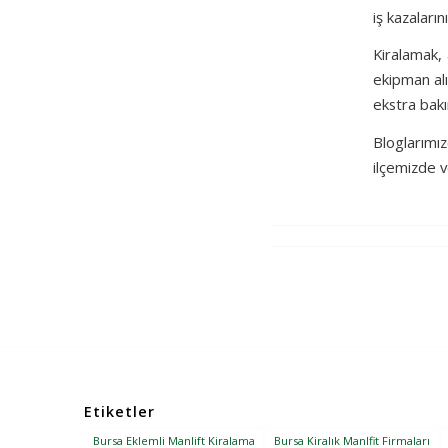
iş kazaları
Kiralamak, 
ekipman alı
ekstra bakı
Bloglarımı
ilçemizde v
Etiketler
Bursa Eklemli Manlift Kiralama
Bursa Kiralık Manlfit Firmaları