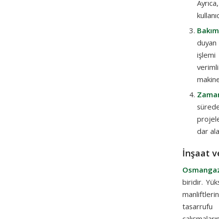
Ayrıca
kullanı
Bakım
duyan 
işlemi
veriml
makinel
Zaman
sürede
projele
dar al
İnşaat v
Osmangazi
biridir. Yü
manliftler
tasarrufu
çalışmaların