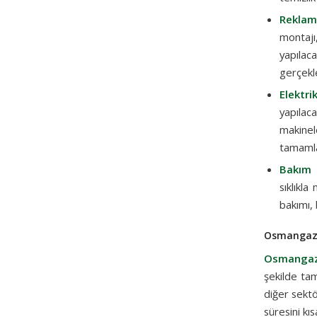
Reklam
montajı,
yapılac
gerçekleş
Elektri
yapılac
makinel
tamamla
Bakım 
sıklıkla
bakımı, 
Osmangazi 
Osmangazi
şekilde ta
diğer sektö
süresini kıs