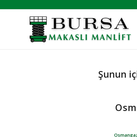
Şunun içi
Osma
Osmangazi