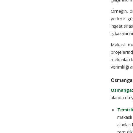
Örneğin, dı
yerlere güv
inşaat sıra
iş kazaların
Makaslı man
projelerin
mekanlarda
verimliliği ar
Osmangazi
Osmangazi
alanda da ya
Temizli
makaslı
alanlar
temizlik