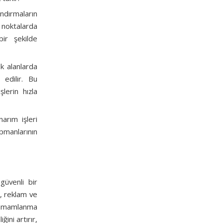
ndırmaların
k noktalarda
bir şekilde
ek alanlarda
 edilir. Bu
lerin hızla
arım işleri
ipmanlarının
güvenli bir
, reklam ve
n tamamlanma
ğini artırır,