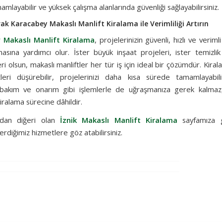
amlayabilir ve yüksek çalışma alanlarında güvenliği sağlayabilirsiniz.
ak Karacabey Makaslı Manlift Kiralama ile Verimliliği Artırın
 Makaslı Manlift Kiralama
, projelerinizin güvenli, hızlı ve veriml
sına yardımcı olur. İster büyük inşaat projeleri, ister temizli
eri olsun, makaslı manliftler her tür iş için ideal bir çözümdür. Kira
tleri düşürebilir, projelerinizi daha kısa sürede tamamlayabilir
bakım ve onarım gibi işlemlerle de uğraşmanıza gerek kalmaz
iralama sürecine dâhildir.
ızdan diğeri olan
İznik Makaslı Manlift Kiralama
sayfamıza 
erdiğimiz hizmetlere göz atabilirsiniz.