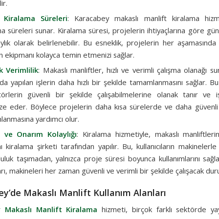
ir.
 Kiralama Süreleri
: Karacabey makaslı manlift kiralama hizm
ma süreleri sunar. Kiralama süresi, projelerin ihtiyaçlarına göre günl
ylık olarak belirlenebilir. Bu esneklik, projelerin her aşamasında
n ekipmanı kolayca temin etmenizi sağlar.
 Verimlilik
: Makaslı manliftler, hızlı ve verimli çalışma olanağı s
rda yapılan işlerin daha hızlı bir şekilde tamamlanmasını sağlar. B
örlerin güvenli bir şekilde çalışabilmelerine olanak tanır ve iş
ze eder. Böylece projelerin daha kısa sürelerde ve daha güvenli 
anmasına yardımcı olur.
 ve Onarım Kolaylığı
: Kiralama hizmetiyle, makaslı manliftler
 kiralama şirketi tarafından yapılır. Bu, kullanıcıların makinelerle i
uluk taşımadan, yalnızca proje süresi boyunca kullanımlarını sağla
arı, makineleri her zaman güvenli ve verimli bir şekilde çalışacak dur
y’de Makaslı Manlift Kullanım Alanları
 Makaslı Manlift Kiralama
hizmeti, birçok farklı sektörde ya