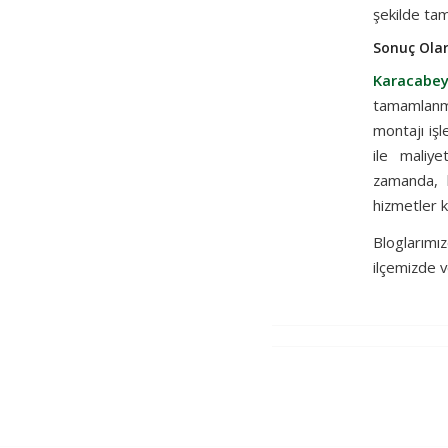
şekilde tam
Sonuç Olar
Karacabey
tamamlanma
montajı işl
ile maliye
zamanda, 
hizmetler k
Bloglarım
ilçemizde v