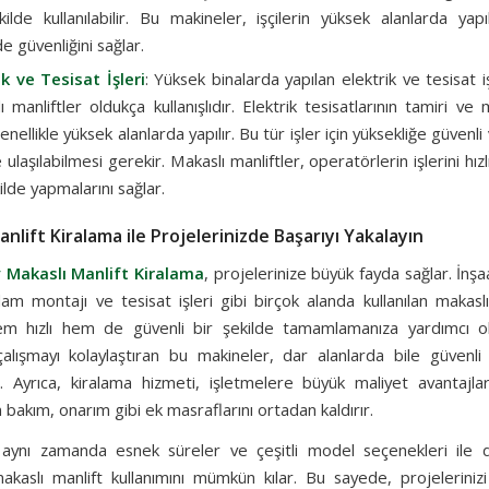
kilde kullanılabilir. Bu makineler, işçilerin yüksek alanlarda yap
de güvenliğini sağlar.
ik ve Tesisat İşleri
: Yüksek binalarda yapılan elektrik ve tesisat iş
ı manliftler oldukça kullanışlıdır. Elektrik tesisatlarının tamiri ve 
genellikle yüksek alanlarda yapılır. Bu tür işler için yüksekliğe güvenli
 ulaşılabilmesi gerekir. Makaslı manliftler, operatörlerin işlerini hız
ilde yapmalarını sağlar.
nlift Kiralama ile Projelerinizde Başarıyı Yakalayın
 Makaslı Manlift Kiralama
, projelerinize büyük fayda sağlar. İnşaa
am montajı ve tesisat işleri gibi birçok alanda kullanılan makaslı
 hem hızlı hem de güvenli bir şekilde tamamlamanıza yardımcı o
çalışmayı kolaylaştıran bu makineler, dar alanlarda bile güvenli 
lir. Ayrıca, kiralama hizmeti, işletmelere büyük maliyet avantajl
 bakım, onarım gibi ek masraflarını ortadan kaldırır.
 aynı zamanda esnek süreler ve çeşitli model seçenekleri ile
makaslı manlift kullanımını mümkün kılar. Bu sayede, projeleriniz