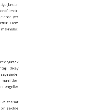
htiyaçlardan
nliftlerdir.
jelerde yer
artırır. Hem
makineler,
erek yüksek
tajı, dikey
 sayesinde,
manliftler,
ını engeller
ı ve tesisat
i bir şekilde