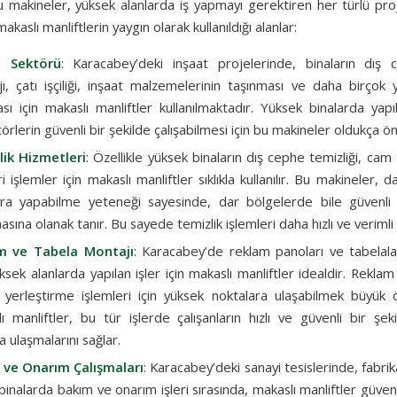
 Bu makineler, yüksek alanlarda iş yapmayı gerektiren her türlü pr
 makaslı manliftlerin yaygın olarak kullanıldığı alanlar:
t Sektörü
: Karacabey’deki inşaat projelerinde, binaların dış c
ı, çatı işçiliği, inşaat malzemelerinin taşınması ve daha birçok 
ası için makaslı manliftler kullanılmaktadır. Yüksek binalarda yapı
örlerin güvenli bir şekilde çalışabilmesi için bu makineler oldukça ön
ik Hizmetleri
: Özellikle yüksek binaların dış cephe temizliği, cam 
 işlemler için makaslı manliftler sıklıkla kullanılır. Bu makineler, d
a yapabilme yeteneği sayesinde, dar bölgelerde bile güvenli 
masına olanak tanır. Bu sayede temizlik işlemleri daha hızlı ve verimli y
m ve Tabela Montajı
: Karacabey’de reklam panoları ve tabelala
üksek alanlarda yapılan işler için makaslı manliftler idealdir. Rekla
 yerleştirme işlemleri için yüksek noktalara ulaşabilmek büyük 
ı manliftler, bu tür işlerde çalışanların hızlı ve güvenli bir şek
a ulaşmalarını sağlar.
 ve Onarım Çalışmaları
: Karacabey’deki sanayi tesislerinde, fabri
binalarda bakım ve onarım işleri sırasında, makaslı manliftler güvenl