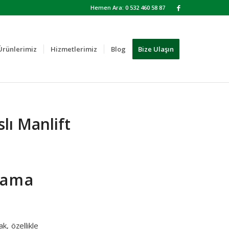
Hemen Ara: 0 532 460 58 87
Ürünlerimiz
Hizmetlerimiz
Blog
Bize Ulaşın
lı Manlift
lama
ak, özellikle