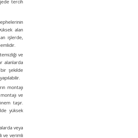
ojede tercih
ephelerinin
yüksek alan
lan işlerde,
emlidir.
temizliği ve
ar alanlarda
bir şekilde
apılabilir.
rın montajı
m montajı ve
önem taşır.
ilde yüksek
kalarda veya
i ve verimli