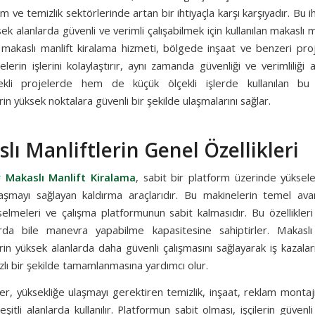
ım ve temizlik sektörlerinde artan bir ihtiyaçla karşı karşıyadır. Bu i
sek alanlarda güvenli ve verimli çalışabilmek için kullanılan makaslı ma
makaslı manlift kiralama hizmeti, bölgede inşaat ve benzeri pro
elerin işlerini kolaylaştırır, aynı zamanda güvenliği ve verimliliği 
ekli projelerde hem de küçük ölçekli işlerde kullanılan bu 
in yüksek noktalara güvenli bir şekilde ulaşmalarını sağlar.
lı Manliftlerin Genel Özellikleri
 Makaslı Manlift Kiralama
, sabit bir platform üzerinde yüksel
laşmayı sağlayan kaldırma araçlarıdır. Bu makinelerin temel avan
elmeleri ve çalışma platformunun sabit kalmasıdır. Bu özellikleri
rda bile manevra yapabilme kapasitesine sahiptirler. Makaslı 
in yüksek alanlarda daha güvenli çalışmasını sağlayarak iş kazalar
hızlı bir şekilde tamamlanmasına yardımcı olur.
r, yüksekliğe ulaşmayı gerektiren temizlik, inşaat, reklam montaj
çeşitli alanlarda kullanılır. Platformun sabit olması, işçilerin güvenl