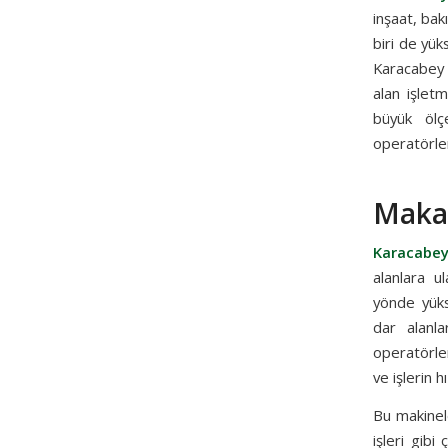
inşaat, bak
biri de yük
Karacabey 
alan işletm
büyük ölç
operatörler
Makas
Karacabey
alanlara u
yönde yüks
dar alanla
operatörler
ve işlerin 
Bu makinele
işleri gibi 