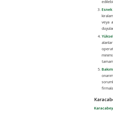
edilebil
Esnek
kirala
veya a
duyula
Yüksek
alanla
operat
minimi
tamaml
Bakım
onarımı
soruml
firmal
Karacabe
Karacabey