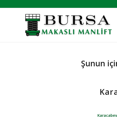
Şunun için
Kar
Karacabey