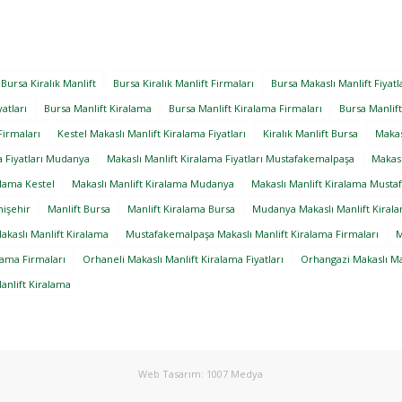
Bursa Kiralık Manlift
Bursa Kiralık Manlift Firmaları
Bursa Makaslı Manlift Fiyatl
atları
Bursa Manlift Kiralama
Bursa Manlift Kiralama Firmaları
Bursa Manlift
Firmaları
Kestel Makaslı Manlift Kiralama Fiyatları
Kiralık Manlift Bursa
Makas
a Fiyatları Mudanya
Makaslı Manlift Kiralama Fiyatları Mustafakemalpaşa
Makasl
alama Kestel
Makaslı Manlift Kiralama Mudanya
Makaslı Manlift Kiralama Must
nişehir
Manlift Bursa
Manlift Kiralama Bursa
Mudanya Makaslı Manlift Kiral
kaslı Manlift Kiralama
Mustafakemalpaşa Makaslı Manlift Kiralama Firmaları
M
lama Firmaları
Orhaneli Makaslı Manlift Kiralama Fiyatları
Orhangazi Makaslı Ma
anlift Kiralama
Web Tasarım: 1007 Medya