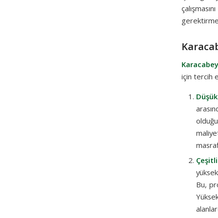
çalışmasın
gerektirmey
Karacab
Karacabey
için tercih
Düşük
arasın
olduğu
maliye
masrafl
Çeşitl
yüksek
Bu, pr
Yüksek
alanla