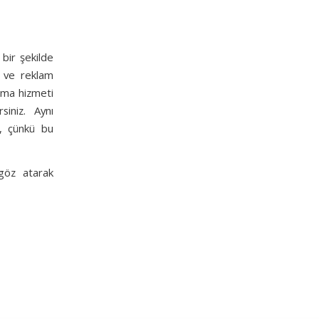
i bir şekilde
k ve reklam
lama hizmeti
siniz. Aynı
, çünkü bu
göz atarak