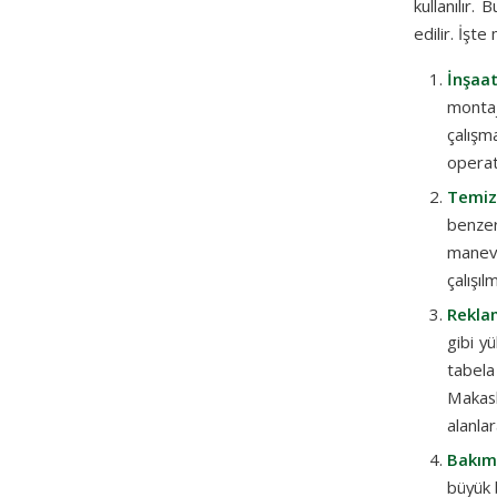
kullanılır.
edilir. İşte
İnşaa
montaj
çalışm
operat
Temizl
benzeri
manevr
çalışıl
Rekla
gibi y
tabela
Makasl
alanlar
Bakım
büyük 