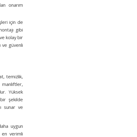
ılan onarım
leri için de
montajı gibi
 ve kolay bir
lı ve güvenli
t, temizlik,
 manliftler,
lur. Yüksek
bir şekilde
arı sunar ve
 daha uygun
i en verimli