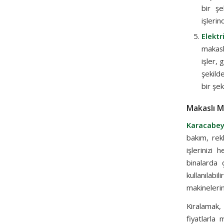
bir şe
işlerin
Elektr
makasl
işler, 
şekilde
bir şek
Makaslı Ma
Karacabey
bakım, rekl
işlerinizi
binalarda 
kullanılabi
makinelerin
Kiralamak,
fiyatlarla 