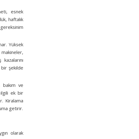
eti, esnek
ük, haftalık
 gereksinim
unar. Yüksek
u makineler,
 kazalarını
bir şekilde
in bakım ve
lgili ek bir
r. Kiralama
uma getirir.
ygın olarak