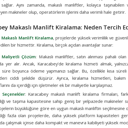
ı sağlar. Aynı zamanda, makaslı manliftler, kolayca taşınabilen
en makineler olup, operatörlerin işlerini daha verimli hale getirir.
ey Makaslı Manlift Kiralama: Neden Tercih Ed
 Makaslı Manlift Kiralama
, projelerde yüksek verimlilik ve güven
 edilen bir hizmettir. Kiralama, birçok açıdan avantajlar sunar:
 Maliyetli Çözüm
: Makaslı manliftler, satın alınması pahalı ola
da yer alır. Ancak, Karacabey’de kiralama hizmeti almak, yalnızca 
 süre boyunca ödeme yapmanızı sağlar. Bu, özellikle kısa süreli
tleri ciddi şekilde düşürür. Ayrıca, kiralama hizmetleri, bakı
arını da içerdiği için işletmeler ek bir maliyetle karşılaşmaz.
i Seçenekler
: Karacabey makaslı manlift kiralama firmaları, fark
liği ve taşıma kapasitesine sahip geniş bir yelpazede makineler s
ojelerin büyüklüğüne göre en uygun makaslı manliftin seçilmesine o
liği fazla olan projelerde, daha yüksek platform kapasiteleri gere
rda çalışmak içinse daha kompakt ve manevra kabiliyeti yüksek mode