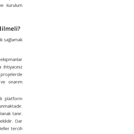
 ve kurulum
ilmeli?
lik sağlamak
n ekipmanlar
ihtiyacınız
 projelerde
m ve onarım
lı platform
unmaktadır.
lanak tanır.
klidir. Dar
ller tercih